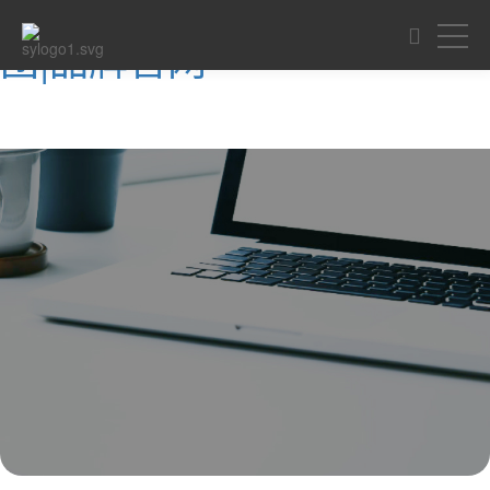
CHINA·tyc522cc太阳成集
团|品牌官网